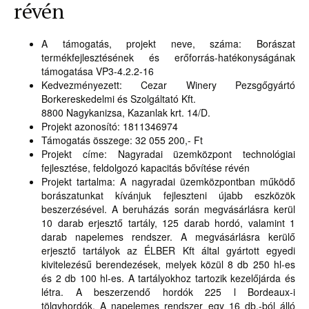
révén
A támogatás, projekt neve, száma: Borászat
termékfejlesztésének és erőforrás-hatékonyságának
támogatása VP3-4.2.2-16
Kedvezményezett: Cezar Winery Pezsgőgyártó
Borkereskedelmi és Szolgáltató Kft.
8800 Nagykanizsa, Kazanlak krt. 14/D.
Projekt azonosító: 1811346974
Támogatás összege: 32 055 200,- Ft
Projekt címe: Nagyradai üzemközpont technológiai
fejlesztése, feldolgozó kapacitás bővítése révén
Projekt tartalma: A nagyradai üzemközpontban működő
borászatunkat kívánjuk fejleszteni újabb eszközök
beszerzésével. A beruházás során megvásárlásra kerül
10 darab erjesztő tartály, 125 darab hordó, valamint 1
darab napelemes rendszer. A megvásárlásra kerülő
erjesztő tartályok az ÉLBER Kft által gyártott egyedi
kivitelezésű berendezések, melyek közül 8 db 250 hl-es
és 2 db 100 hl-es. A tartályokhoz tartozik kezelőjárda és
létra. A beszerzendő hordók 225 l Bordeaux-i
tölgyhordók. A napelemes rendszer egy 16 db.-ból álló