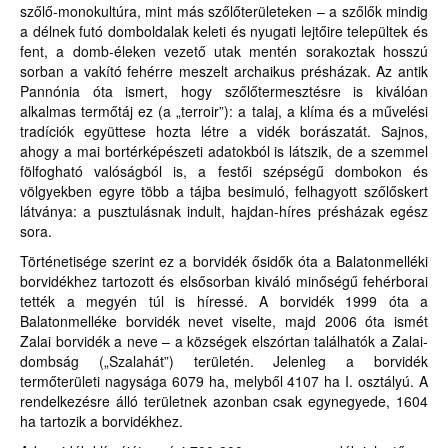
szőlő-monokultúra, mint más szőlőterületeken – a szőlők mindig
a délnek futó domboldalak keleti és nyugati lejtőire települtek és
fent, a domb-éleken vezető utak mentén sorakoztak hosszú
sorban a vakító fehérre meszelt archaikus présházak. Az antik
Pannónia óta ismert, hogy szőlőtermesztésre is kiválóan
alkalmas termőtáj ez (a „terroir”): a talaj, a klíma és a művelési
tradíciók együttese hozta létre a vidék borászatát. Sajnos,
ahogy a mai bortérképészeti adatokból is látszik, de a szemmel
fölfogható valóságból is, a festői szépségű dombokon és
völgyekben egyre több a tájba besimuló, felhagyott szőlőskert
látványa: a pusztulásnak indult, hajdan-híres présházak egész
sora.
Történetisége szerint ez a borvidék ősidők óta a Balatonmelléki
borvidékhez tartozott és elsősorban kiváló minőségű fehérborai
tették a megyén túl is híressé. A borvidék 1999 óta a
Balatonmelléke borvidék nevet viselte, majd 2006 óta ismét
Zalai borvidék a neve – a községek elszórtan találhatók a Zalai-
dombság („Szalahát”) területén. Jelenleg a borvidék
termőterületi nagysága 6079 ha, melyből 4107 ha I. osztályú. A
rendelkezésre álló területnek azonban csak egynegyede, 1604
ha tartozik a borvidékhez.