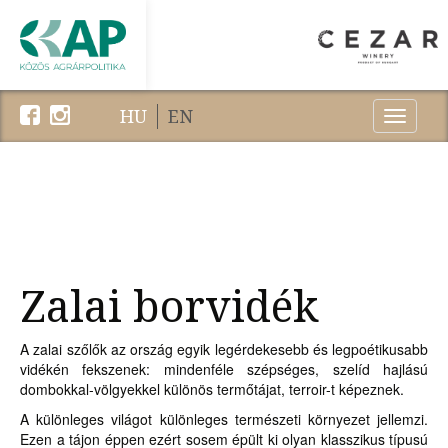
HU
EN
Menu
Zalai borvidék
A zalai szőlők az ország egyik legérdekesebb és legpoétikusabb
vidékén fekszenek: mindenféle szépséges, szelíd hajlású
dombokkal-völgyekkel különös termőtájat, terroir-t képeznek.
A különleges világot különleges természeti környezet jellemzi.
Ezen a tájon éppen ezért sosem épült ki olyan klasszikus típusú