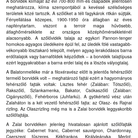
A borvidék klímáját az évi 700-800 mm-es csapadék jelentősen
meghatározza, klíma szempontjából a kevéssé szélsőséges
területek közé tartozik. A szőlőket a téli fagykárok ritkán sújtják.
Fényellátása közepes, 1900-1950 óra átlagban az éves
napfénytartam, viszont a terroir maga hűvösebb,
átlaghőmérséklete az országos középhőmérsékleténél
alacsonyabb. A szőlővidék talaja az egykori Pannon-tenger
homokos-agyagos üledékeire épül fel, az üledék fölé vastagabb-
vékonyabb lösztakaró települt, melyen agyag-lerakódásos barna
erdőtalajok vagy barnaföldek képződtek – a borvidék talajtípusa
ezért leggyakrabban a barna erdei talaj és a löszös vályogtalaj.
A Balatonmelléke már a filoxéravész előtt is jelentős fehérszőlőt
termelő borvidék volt – meghatározó fajtái ezért a hagyományos
fehérszőlő fajták voltak: Lisztes fehér (Zalában: Tótszőlő),
Rakszőlő, Szlankamenka, Bakator, Csókaszőlő (Zalában:
Cigányszőlő), Fehérboros (Juhfarkú). A gyökértetű vész után
Zalaháton is a két vezető fehérszőlő fajta: az Olasz- és Rajnai
rizling. Az Olaszrizling még ma is a Zalai borvidék leggyakoribb
szőlőfajtája.
A Zalai borvidéken jelenleg hivatalosan ajánlott szőlőfajták
jegyzéke: Cabernet franc, Cabernet sauvignon, Chardonnay,
Cserszegi fűszeres, Kékfrankos, Királyleányka, Merlot,