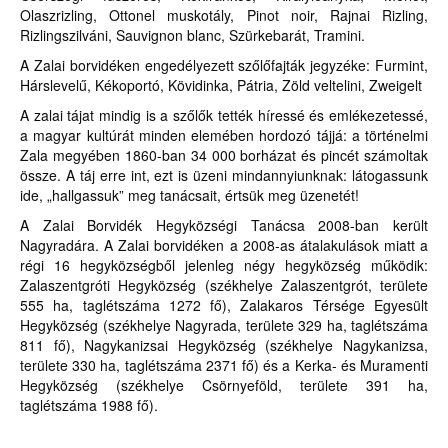
Olaszrizling, Ottonel muskotály, Pinot noir, Rajnai Rizling,
Rizlingszilváni, Sauvignon blanc, Szürkebarát, Tramini.
A Zalai borvidéken engedélyezett szőlőfajták jegyzéke: Furmint,
Hárslevelű, Kékoportó, Kövidinka, Pátria, Zöld veltelini, Zweigelt
A zalai tájat mindig is a szőlők tették híressé és emlékezetessé,
a magyar kultúrát minden elemében hordozó tájjá: a történelmi
Zala megyében 1860-ban 34 000 borházat és pincét számoltak
össze. A táj erre int, ezt is üzeni mindannyiunknak: látogassunk
ide, „hallgassuk” meg tanácsait, értsük meg üzenetét!
A Zalai Borvidék Hegyközségi Tanácsa 2008-ban került
Nagyradára. A Zalai borvidéken a 2008-as átalakulások miatt a
régi 16 hegyközségből jelenleg négy hegyközség működik:
Zalaszentgróti Hegyközség (székhelye Zalaszentgrót, területe
555 ha, taglétszáma 1272 fő), Zalakaros Térsége Egyesült
Hegyközség (székhelye Nagyrada, területe 329 ha, taglétszáma
811 fő), Nagykanizsai Hegyközség (székhelye Nagykanizsa,
területe 330 ha, taglétszáma 2371 fő) és a Kerka- és Muramenti
Hegyközség (székhelye Csörnyeföld, területe 391 ha,
taglétszáma 1988 fő).